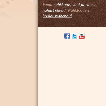
Vaata
nahkkotte
,
vöid ja rihmu
,
nahast ehteid
. Nahktoodete
hooldusvahendid
.