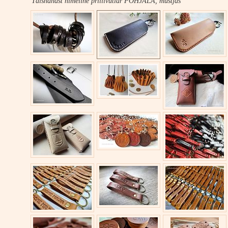
Täisnahast nimeline prillivutlar PÕHJALA, mustjas