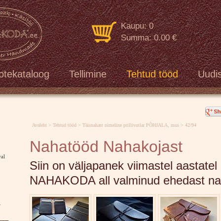
Kaupu: 0
Summa: 0.00 €
otekataloog
Tellimine
Tehtud tööd
Uudi
Avaleht
>
Tehtud tööd
>
Täisnahast nimeline prillivutlar PÕHJALA, mus
> 42/94
Nahatööd Nahakojast
val
Siin on väljapanek viimastel aastate
NAHAKODA all valminud ehedast nah
.