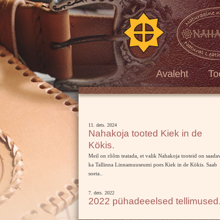
[VAR:loren]
Avaleht
To
11. dets. 2024
Nahakoja tooted Kiek in de
Kökis.
Meil on rõõm teatada, et valik Nahakoja tooteid on saada
ka Tallinna Linnamuuseumi poes Kiek in de Kökis. Saab
soeta..
7. dets. 2022
2022 pühadeeelsed tellimused