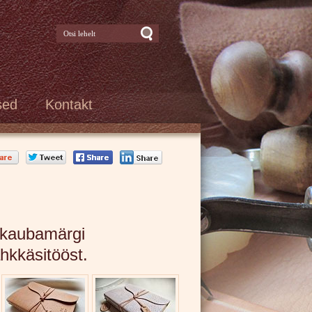
Otsi
lehelt täisnahast nimeline prillivutlar
pÕhjala, mustjas | nahatööd
nahakojast
Press for Otsi lehelt tehtud
tööd
sed
Kontakt
l kaubamärgi
kkäsitööst.