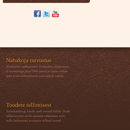
Nahakoja tutvustus
Alustasime nahktoodete tööstusliku disainimise
ja tootmisega juba 1990 aastal ja oleme sellest
ajast peale pühendunud naturaalsele nahale.
Toodete tellimisest
Tootekataloogi kaudu saab tooteid tellida. Peale
tellimisvormi meile saatmist väljastame arve,
mille laekumisel postitame tellitud tooted.