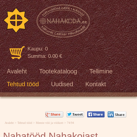
[VAR:loren]
Kaupu: 0
Summa: 0.00 €
Avaleht
Tootekataloog
Tellimine
Tehtud tööd
Uudised
Kontakt
Avaleht
>
Tehtud tööd
>
Meeste vöö ja vöökott
> 74/94
Nahatööd Nahakojast