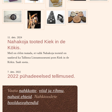
11. dets. 2024
Nahakoja tooted Kiek in de
Kökis.
Meil on rõõm teatada, et valik Nahakoja tooteid on
saadaval ka Tallinna Linnamuuseumi poes Kiek in de
Kökis. Saab soeta..
7. dets. 2022
2022 pühadeeelsed tellimused.
Vaata
nahkkotte
,
vöid ja rihmu
,
nahast ehteid
. Nahktoodete
hooldusvahendid
.