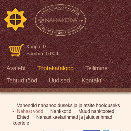
[VAR:loren]
Kaupu: 0
Summa: 0.00 €
Avaleht
Tootekataloog
Tellimine
Tehtud tööd
Uudised
Kontakt
Vahendid nahahoolduseks ja jalatsite hoolduseks
Nahast vööd
Nahkkotid
Muud nahktooted
Ehted
Nahast kaelarihmad ja jalutusrihmad
koertele