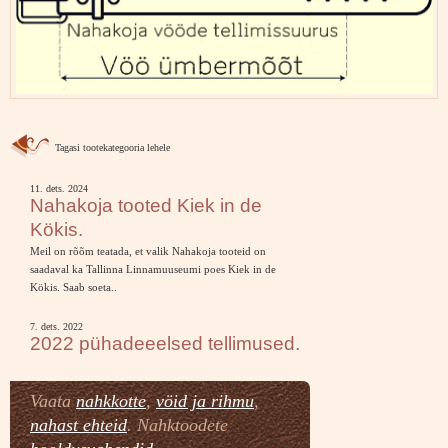
Tagasi tootekategooria lehele
11. dets. 2024
Nahakoja tooted Kiek in de
Kökis.
Meil on rõõm teatada, et valik Nahakoja tooteid on
saadaval ka Tallinna Linnamuuseumi poes Kiek in de
Kökis. Saab soeta..
7. dets. 2022
2022 pühadeeelsed tellimused.
Vaata
nahkkotte
,
vöid ja rihmu
,
nahast ehteid
. Nahktoodete