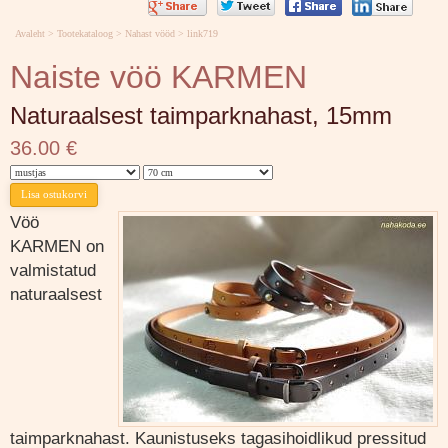
Avaleht
>
Tootekataloog
>
Nahast vööd
>
link719
Naiste vöö KARMEN
Naturaalsest taimparknahast, 15mm
36.00 €
Vöö
KARMEN on
valmistatud
naturaalsest
taimparknahast. Kaunistuseks tagasihoidlikud pressitud