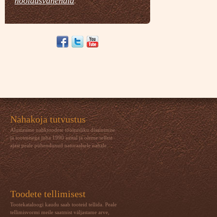
hooldusvahendid
.
Nahakoja tutvustus
Alustasime nahktoodete tööstusliku disainimise
ja tootmisega juba 1990 aastal ja oleme sellest
ajast peale pühendunud naturaalsele nahale.
Toodete tellimisest
Tootekataloogi kaudu saab tooteid tellida. Peale
tellimisvormi meile saatmist väljastame arve,